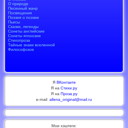
Я
ВКонтакте
Я на
Стихи.ру
Я на
Проза.ру
e-mail:
allena_original@mail.ru
Мои хэштеги: