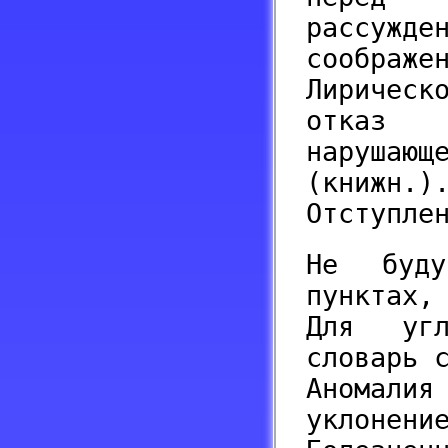
рассужд
соображе
Лиричес
отказ 
нарушающ
(книжн
Отступле
Не буд
пунктах,
Для угл
словарь 
Аномалия
уклонен