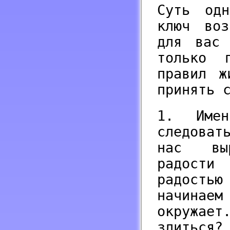
Суть од
ключ воз
для вас 
только 
правил ж
принять 
1. Име
следоват
нас выр
радост
радость
начинаем
окружает
злиться