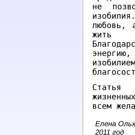
не позв
изобилия
любовь, 
жить 
Благодар
энергию
изобил
благосос
Статья 
жизненны
всем жел
Елена Ольх
2011 год