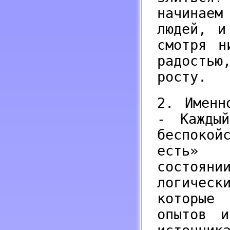
начинаем
людей, и
смотря н
радостью
росту.
2. Именн
- Кажды
беспокой
есть» 
состояни
логичес
которые
опытов и