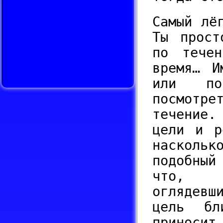
Самый лё
Ты прост
по течен
время… И
или по
посмотр
течение.
цели и р
наскольк
подобный
что, о
оглядевш
цель б
приносит