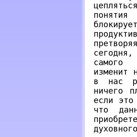
цеплять
понятия
блокируе
продукт
претвор
сегодня
самого 
изменит 
в нас р
ничего п
если это
что дан
приобр
духовног