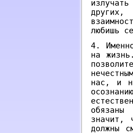
излучать
других
взаимнос
любишь с
4. Именн
на жизнь
позволит
нечестны
нас, и н
осознан
естеств
обязаны
значит, 
должны с