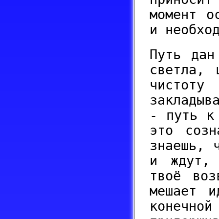
момент о
и необхо
Путь дан
светла, 
чистот
закладыв
- путь к
это созн
знаешь, 
и ждут,
твоё воз
мешает и
конечн