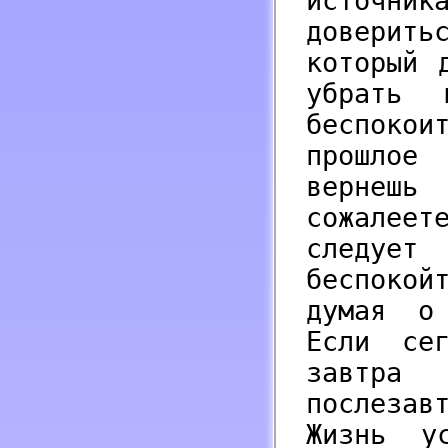
источни
доверит
который 
убрать 
беспокои
прошлое
вернеш
сожалее
следует
беспокой
думая о
Если се
завтра
послеза
Жизнь у