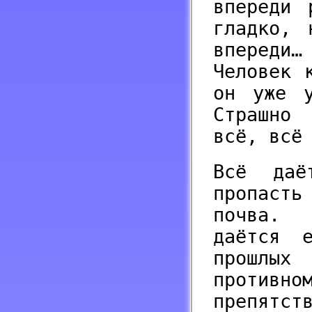
впереди 
гладко, 
впереди…
Человек 
он уже у
Страшно
всё, всё
Всё даё
пропаст
почва. 
даётся 
прошлых
противно
препятст