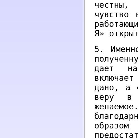
честны,
чувство 
работающ
Я» откры
5. Именн
получен
дает на
включае
дано, а 
веру в
желаем
благодар
образо
предоста