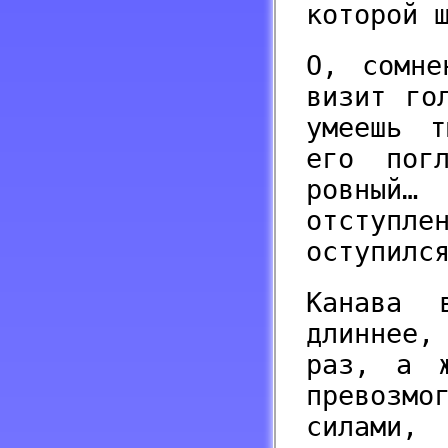
которой 
О, сомне
визит го
умеешь т
его пог
ровный…
отступ
оступилс
Канава 
длиннее,
раз, а ж
превозмо
силами,