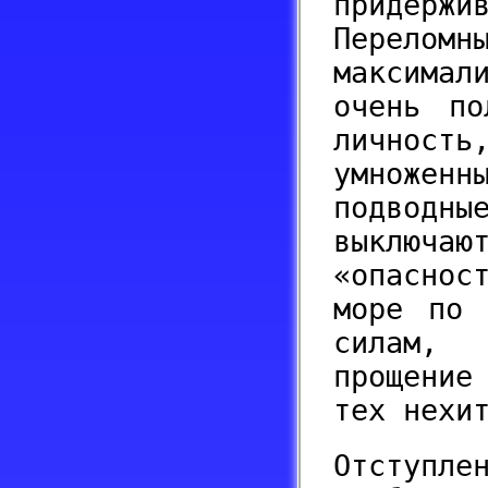
придер
Переломн
максимал
очень по
личнос
умноженн
подводны
выключ
«опаснос
море по 
силам, с
прощение
тех нехи
Отступле