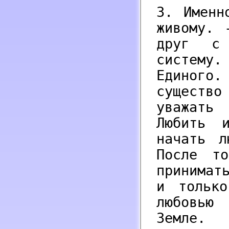
3. Именн
живому. 
друг с
систему.
Единого
существ
уважать 
Любить 
начать л
После т
принимат
и тольк
любовью
Земле.