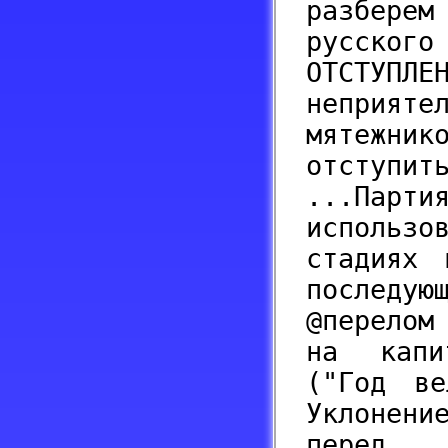
разбере
русского
ОТСТУПЛ
неприят
мятежн
отступи
...Пар
использ
стадиях 
последу
@перелом
на капи
("Год ве
Уклонени
перед 