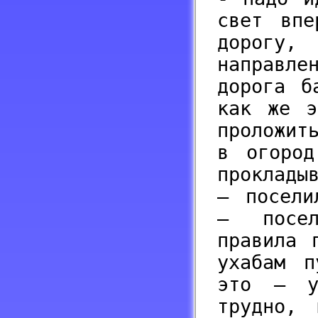
свет впе
дорогу
направле
дорога б
как же э
проложит
в огород
проклады
– посели
– посел
правила 
ухабам п
это – у
трудно,