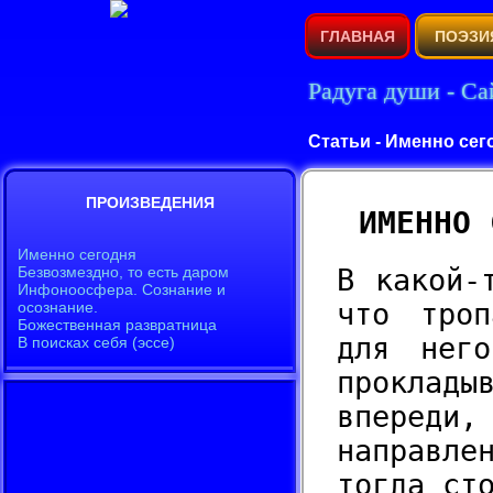
ГЛАВНАЯ
ПОЭЗИ
Радуга души - Са
Статьи - Именно сег
ИМЕННО 
В какой-
что троп
для него
проклад
впереди,
направле
тогда ст