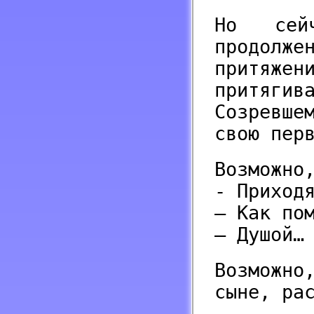
Но сей
продолже
притяжен
притяг
Созревше
свою пер
Возможно
- Приход
– Как по
– Душой…
Возможн
сыне, ра