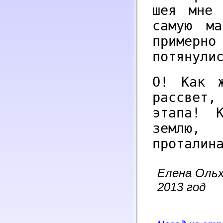
шея мне 
самую ма
примерно
потянули
О! Как 
рассвет,
этапа! 
землю,
проталин
Елена Ольх
2013 год