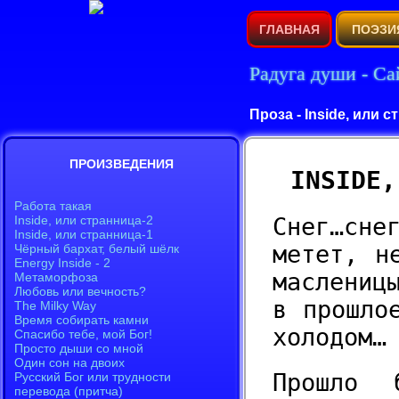
ГЛАВНАЯ
ПОЭЗИ
Радуга души - Са
Проза - Inside, или 
INSIDE,
Снег…сне
метет, н
маслениц
в прошло
холодом…
Прошло