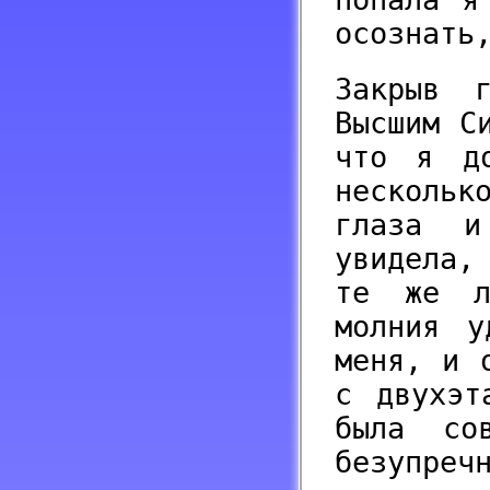
осознать
Закрыв 
Высшим С
что я до
нескольк
глаза и
увидела,
те же л
молния у
меня, и 
с двухэт
была со
безупреч