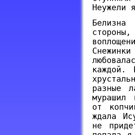
Неужели 
Белизна
стороны
воплощен
Снежинки
любовал
каждой. 
хрустал
разные л
мурашил 
от копчи
ждала Ис
не приде
попала я