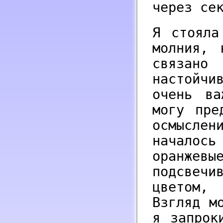
через се
Я стояла
молния, 
связан
настойчи
очень ва
могу пре
осмысле
началос
оранжев
подсвеч
цветом,
Взгляд м
я запрок