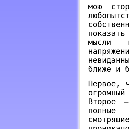
мою сто
любопы
собстве
показать
мысли н
напряж
невиданн
ближе и 
Первое, 
огромны
Второе –
полные 
смотрящи
проникал