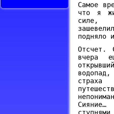
Самое вр
что я ж
силе, 
зашевел
подняло 
Отсчет. 
вчера е
открывши
водопад,
страха 
путеше
непонима
Сияние…
ступнями