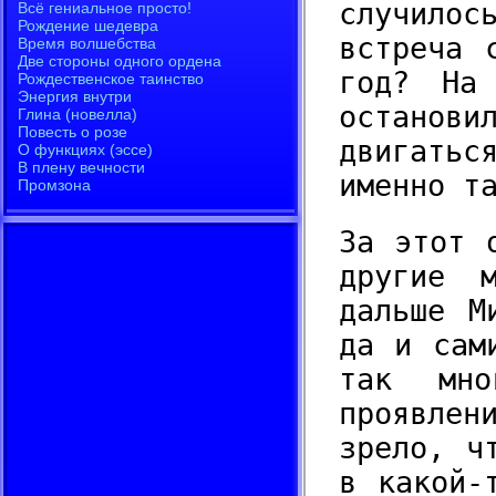
случило
встреча 
год? На
останови
двигатьс
именно т
За этот 
другие 
дальше М
да и сам
так мн
проявлен
зрело, ч
в какой-