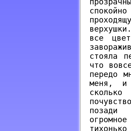
прозрачн
спокойн
проход
верхушки
все цве
завораж
стояла п
что вовс
передо м
меня, и 
скольк
почувств
позади 
огромно
тихонько