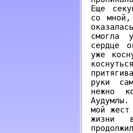
Еще секу
со мной,
оказала
смогла 
сердце о
уже косн
коснутьс
притягив
руки са
нежно к
Аудумлы.
мой жест
жизни 
продолжи