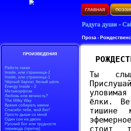
ГЛАВНАЯ
ПОЭЗИ
Радуга души - Са
Проза - Рождественс
РОЖДЕСТ
Ты слы
Прислуш
уловимая
ёлки. Ве
тишине 
эфемерно
стоит т