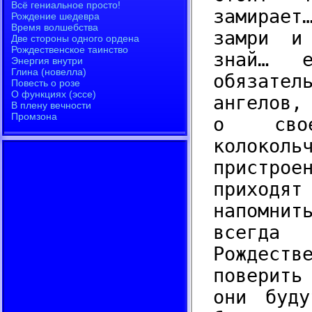
замирает
замри и
знай… 
обязат
ангелов,
о сво
колокол
пристрое
приходят
напомнит
всегда
Рождес
поверить
они буд